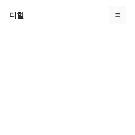
Skip
to
디힐
Menu
content