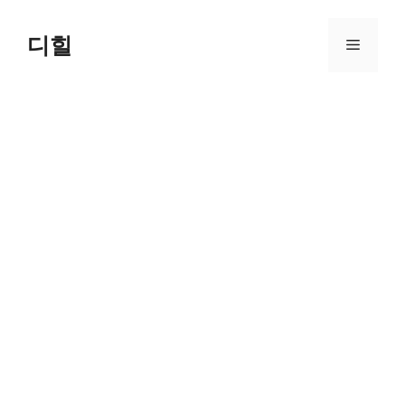
Skip
to
디힐
Menu
content