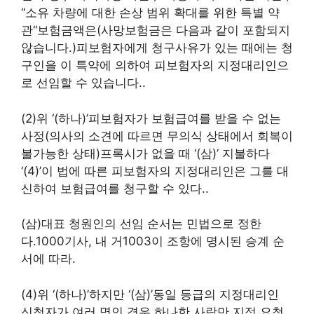
“
소유 차량에 대한 손상 범위 확대를 위한 특별 약
관
“
보험금액은
(
사망보험금은 다음과 같이 포함되지
않습니다.
)
피보험자에게 청구사유가 있는 때에는 청
구인을 이 특약에 의하여 피보험자의 지정대리인으
로 선임할 수 있습니다.
.
(2)
위
‘(하나)’
피보험자가 보험급여를 받을 수 없는
사정
(
의사의 소견에 따르면 무의식 상태에서 회복이
불가능한 상태
)
프록시가 없을 때
‘(삼)’
지불하다
‘(4)’
이 법에 따른 피보험자의 지정대리인은 그를 대
신하여 보험급여를 청구할 수 있다.
.
(삼)
대표 청원인의 선임 순서는 민법으로 정한
다.
1000
기사
,
내 거
1003
이 조항에 명시된 승계 순
서에 따라
.
(4)
위
‘(하나)’
하지만
‘(삼)’
동일 등급의 지정대리인
신청자가 여러 명인 경우
하나
한 사람만 지정 요청