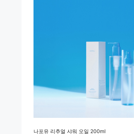
나포유 리추얼 샤워 오일 200ml