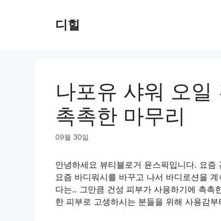
Skip
to
디힐
content
나포유 샤워 오일
촉촉한 마무리
09월 30일
안녕하세요 뷰티블로거 윤스픽입니다. 요즘 
요즘 바디워시를 바꾸고 나서 바디로션을 계속
다는.. 그만큼 건성 피부가 사용하기에 촉촉
한 피부로 고생하시는 분들을 위해 사용감부