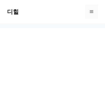
Skip
to
디힐
Menu
content