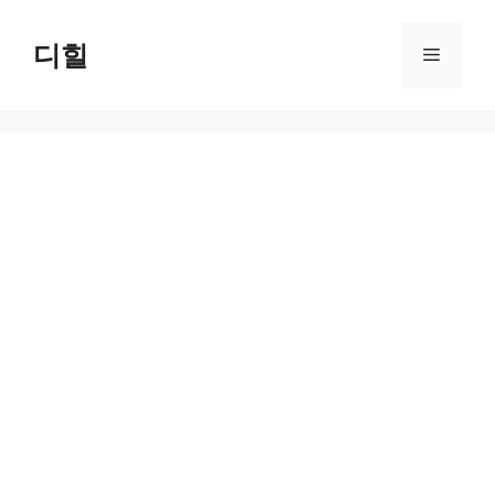
Skip
to
디힐
Menu
content