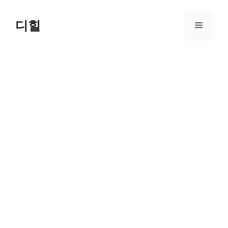
Skip
to
디힐
Menu
content