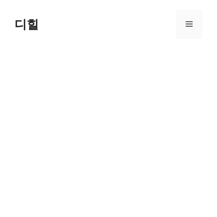
Skip
to
디힐
Menu
content