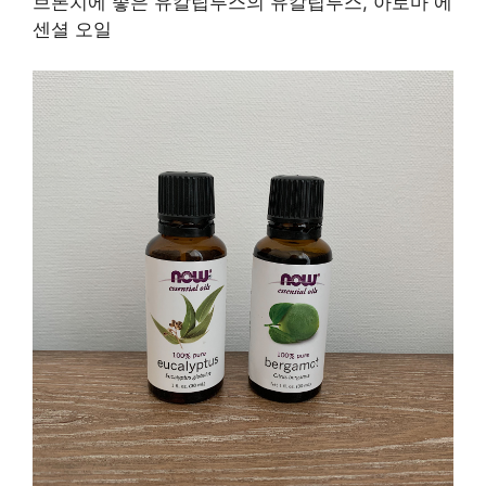
브론치에 좋은 유칼립투스의 유칼립투스, 아로마 에
센셜 오일