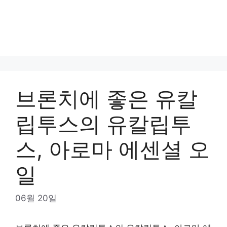
브론치에 좋은 유칼
립투스의 유칼립투
스, 아로마 에센셜 오
일
06월 20일