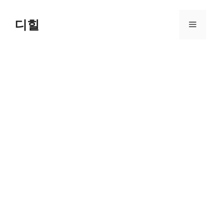
Skip
to
디힐
Menu
content