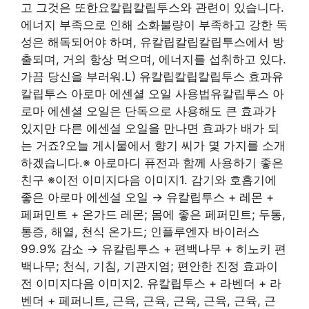
고 그것은 또한요칼립칼립투스와 관련이 있습니다.
에너지 부족으로 인해 소화불량이 부족하고 강한 독
성은 해독되어야 하며, 유칼립칼립칼립투스에서 방
출되며, 거의 항상 먹으며, 에너지를 섭취하고 있다.
가끔 당신을 부러워.L) 유칼립칼립칼립투스 효과유
칼립투스 아로마 에센셜 오일 사용법유칼립투스 아
로마 에센셜 오일은 단독으로 사용해도 큰 효과가
있지만 다른 에센셜 오일을 만나면 효과가 배가 되
는 거죠?오늘 게시물에서 향기 씨가 몇 가지를 소개
하겠습니다.※ 아로마디 퓨전과 함께 사용하기 좋은
친구 ※이전 이미지다음 이미지1. 감기와 호흡기에
좋은 아로마 에센셜 오일 → 유칼립투스 + 레몬 +
페퍼민트 + 온가드 레몬; 몸에 좋은 페퍼민트; 두통,
통증, 해열, 천식 온가드; 인플루엔자 바이러스
99.9% 감소 → 유칼립투스 + 편백나무 + 히노키 편
백나무; 천식, 기침, 기관지염; 편안한 진정 효과이
전 이미지다음 이미지2. 유칼립투스 + 라벤더 + 라
벤더 + 페퍼니트, 근육, 근육, 근육, 근육, 근육, 근