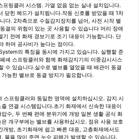
 스프링클러 시스템.
가열 없음
없는 실내 설치입니다.
 닫힌 헤드가 설치됩니다.작동 신호를 받았을 때
1차
옵니다.
2차측으로
수질감지장치를 넘어,
사전 시작 밸
동결의 위험이 있는 곳
사용할 수 있습니다
머리
장애
열기 전에 화재 경보기로 조기 대응이 가능합니다. 단
야 하며 공사비가 높다는 점이다.
ry System의 특징을 동시에 가지고 있습니다.
실행할 준
.폐쇄
스프링클러와 함께
화재감지기의 이중감시시스
 수 있습니다.실수로 밸브를 열었을 때 배관이 동결
 가능한 밸브로
동결 방지가 필요합니다.
여 스프링클러와 동일한 영역에 설치하십시오.
감지 시
즐 연결
시스템입니다.초기 화재에서
신속한 대응이
압수,
두 번째 편에
분위기에 개방
일본 생활 공식
화
 높은 개구부에는 밸브를 사용하십시오.
점유 사용
보호
간개방, 초기화재에 쉽고 빠른 대응, 고층화재에서도
, 물을 많이 주면 누수 피해가 발생할 수 있습니다.