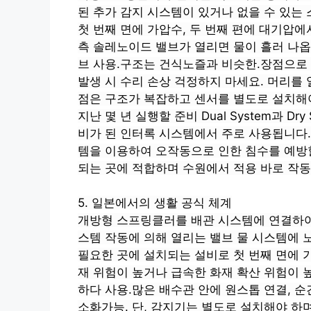
된 추가 감지 시스템이 있거나 없을 수 있는
첫 번째 면에
가압수,
두 번째 편에
대기압에서
측
솔레노이드 밸브가 열리면 물이 흘러 나
브
사용.구조는 건식노즐과
비슷한.장점으로
발생 시
수리 손상
걱정하지 마세요. 머리를 
점은 구조가 복잡하고 센서를 별도로 설치해
지난 몇 년
실행할 준비
Dual System과 D
비가 된 인터록
시스템에서 주로 사용됩니다
템을 이용하여 오작동으로 인한 침수를 예방할
되는 곳에 적합하며 수원에서 적용
바로 작동
5. 일본에서의 생활 공식
체계
개방형 스프링클러를 배관 시스템에 연결하
스템
작동에 의해 열리는 밸브
물 시스템에
노
필요한 곳에 설치되는 설비로
첫 번째 면에
가
재 위험이 높거나 급속한 화재 확산 위험이
하다
사용.많은
배수관
안에
원스톱 연결, 순
소화가능. 단, 감지기는 별도로 설치해야 하며