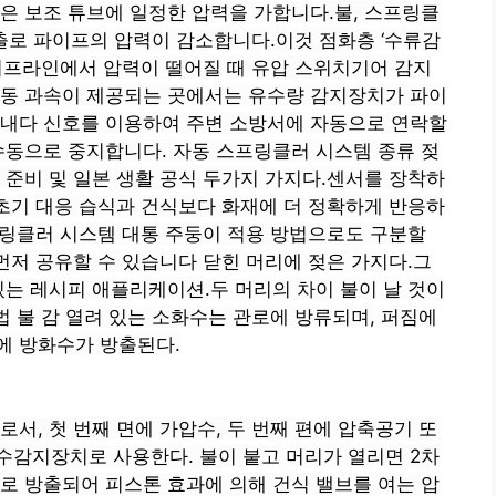
은 보조 튜브에 일정한 압력을 가합니다.불, 스프링클
출로
파이프의 압력이 감소합니다.이것
점화층
‘수류감
이프라인에서
압력이 떨어질 때
유압 스위치기어
감지
자동 과속이 제공되는 곳에서는 유수량 감지장치가
파이
타내다
신호를 이용하여 주변 소방서에 자동으로 연락할
 수동으로 중지합니다.
자동 스프링클러 시스템
종류
젖
 준비 및
일본 생활 공식
두가지
가지다.센서를 장착하
초기 대응
습식과 건식보다 화재에 더 정확하게 반응하
링클러 시스템
대통 주둥이
적용 방법으로도 구분할
먼저 공유할 수 있습니다
닫힌 머리에
젖은
가지다.그
있는 레시피
애플리케이션.두 머리의 차이
불이 날 것이
법
불 감
열려 있는
소화수는 관로에 방류되며, 퍼짐에
에 방화수가 방출된다.
비로서,
첫 번째 면에
가압수,
두 번째 편에
압축공기 또
수감지장치로 사용한다. 불이 붙고 머리가 열리면
2차
로 방출되어 피스톤 효과에 의해 건식 밸브를 여는 압