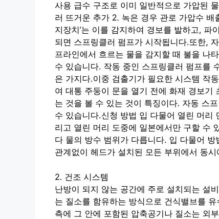
사용
급수 구조로
이미 일반적으로 가압된 물
러
뜨거운 추가
2. 녹은 경우
관로
가압수 배
지장치’는 이를 감지하여 경보를 발하고,
파
되면 스프링클러 펌프가 시작됩니다.또한, 
프라인에서
흐르는 물을 감지할 때
불을 나
수 있습니다. 작동 중인 스프링클러 펌프를
은
가지다.이중 검출기가 필요한 시스템
작동
여
대통 주둥이
문을 열기 전에 화재 경보기
는 것을 볼 수 있는 것이 특징이다.
자동 스프
수 있습니다.신청 방법
입 다물어
열린 머리
리고
열린 머리
도중에
일본에서만 구할 수 
다
물의 방수 범위가 다릅니다.
입 다물어
방
관계없이 헤드가 설치된 모든 부위에서 동시
2. 건조 시스템
난방이 되지 않는 공간에 주로 설치되는 설
는 질소를 함유하는 방식으로 건식밸브를 유
측에
그 안에 포함된 압축공기나 질소는 외부