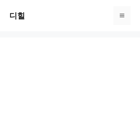
Skip
to
디힐
Menu
content