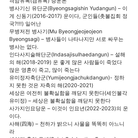
격암유록(겸유록) 승운론
병사기신 유단군(Byeongsagishin Yudangun) – 이
게 신동기(2016-2017) 운이다, 군인들(촛불집회 정
국?!!!) 일어난
무병저전 병사기(Mu Byeongjeojeojeon
Byeongsagi) – 병사들이 나타나지만 서로 싸우는
병사는 없다.
인다사지술해단군(Indasajisulhaedangun) – 설해
의 해(2018-2019) 운 좋게 많은 사람들이 죽었다
많은 영혼이 죽고, 많이 죽는다
유미정자축단군(Yumijeongjachukdangun)- 정하
지 못한 것은 자축의 해(2020-2021)
세상은 여전히 ​​불확실함을 깨닫지 못한다(세인불각
유미정) – 세상은 불확실함을 깨닫지 못한다
사가지인묘당운 – 이것이 인묘년(2022-2023)의 운
이다.
사해(四海) – 천하가 밝으니 사물을 똑똑히 아느니
라