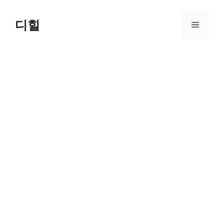
Skip
to
디힐
Menu
content