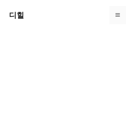
Skip
to
디힐
Menu
content