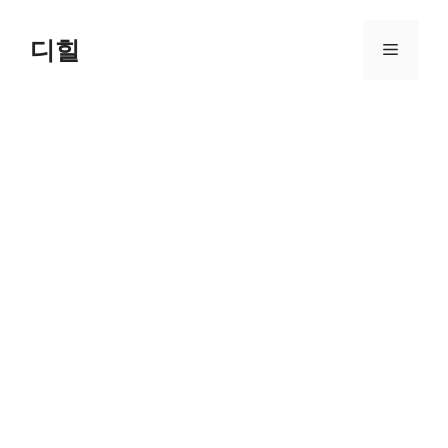
Skip
to
디힐
Menu
content