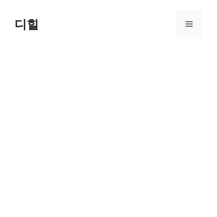
Skip
to
디힐
Menu
content