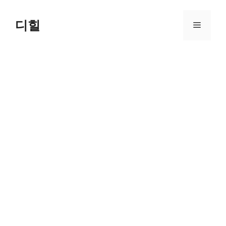
Skip
to
디힐
Menu
content