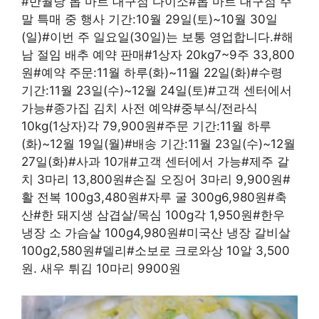
#반월당 톱 마트 대구점 다이소#톱 마트 대구점 주
말 특매 중 행사 기간:10월 29일(토)~10월 30일
(일)#이번 주 일요일(30일)는 보통 영업합니다.#해
남 절임 배추 예약 판매#1상자 20kg7~9주 33,800
원#예약 주문:11월 하루(화)~11월 22일(화)#수령
기간:11월 23일(수)~12월 24일(토)#고객 센터에서
가능#종가집 김치 사전 예약#중부식/전라식
10kg(1상자)각 79,900원#주문 기간:11월 하루
(화)~12월 19일(월)#배송 기간:11월 23일(수)~12월
27일(화)#사과 10개#고객 센터에서 가능#제주 갈
치 3마리 13,800원#손질 오징어 3마리 9,900원#
활 전복 100g3,480원#자루 굴 300g6,980원#축
산#한 돼지생 삼겹살/목심 100g각 1,950원#한우
냉장 소 가슴살 100g4,980원#미국산 냉장 갈비살
100g2,580원#델리#소보로 크로와상 10알 3,500
원. 새우 튀김 10마리 9900원