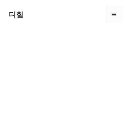
Skip
to
디힐
Menu
content