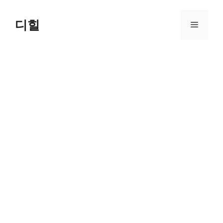
Skip
to
디힐
Menu
content