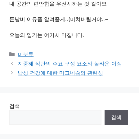
내 공간의 편안함을 우선시하는 것 같아요
돈낭비 이유좀 알려줄게..(미쳐버릴거야..~
오늘의 일기는 여기서 마칩니다.
Categories
미분류
지중해 식단의 주요 구성 요소와 놀라운 이점
남성 건강에 대한 마그네슘의 관련성
검색
검색