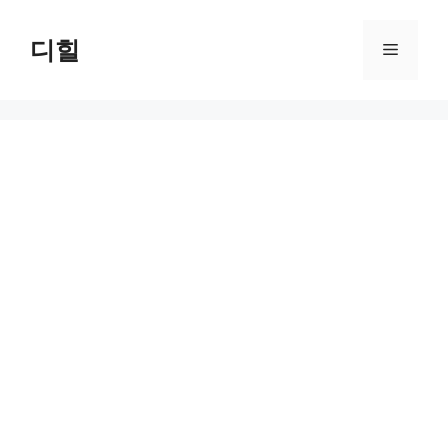
Skip
to
디힐
Menu
content