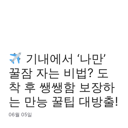
기내에서 ‘나만’
꿀잠 자는 비법? 도
착 후 쌩쌩함 보장하
는 만능 꿀팁 대방출!
06월 05일