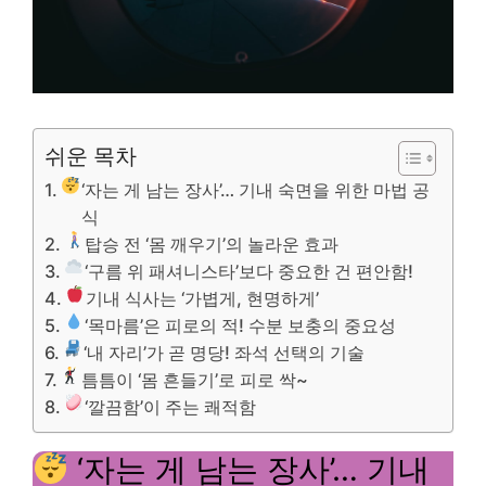
쉬운 목차
‘자는 게 남는 장사’… 기내 숙면을 위한 마법 공
식
탑승 전 ‘몸 깨우기’의 놀라운 효과
‘구름 위 패셔니스타’보다 중요한 건 편안함!
기내 식사는 ‘가볍게, 현명하게’
‘목마름’은 피로의 적! 수분 보충의 중요성
‘내 자리’가 곧 명당! 좌석 선택의 기술
틈틈이 ‘몸 흔들기’로 피로 싹~
‘깔끔함’이 주는 쾌적함
‘자는 게 남는 장사’… 기내