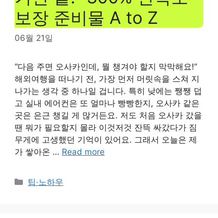
보장 준비물 A to Z
06월 21일
“다음 주면 오사카인데, 뭘 챙겨야 할지 막막해요!”
해외여행을 떠나기 전, 가장 먼저 머릿속을 스쳐 지
나가는 생각 중 하나일 겁니다. 특히 낮에는 쨍쨍 덥
고 실내 에어컨은 또 얼마나 빵빵한지, 오사카 같은
곳은 은근 챙길 게 많거든요. 저도 처음 오사카 갔을
땐 뭐가 필요할지 몰라 이것저것 잔뜩 싸갔다가 짐
무게에 고생했던 기억이 있어요. 그래서 오늘은 제
가 쌓아온 …
Read more
Categories
팁·노하우