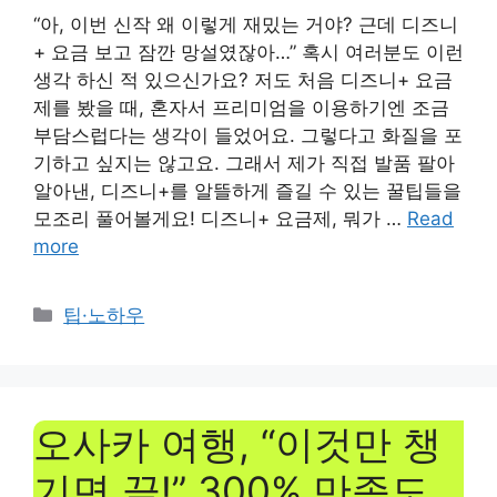
“아, 이번 신작 왜 이렇게 재밌는 거야? 근데 디즈니
+ 요금 보고 잠깐 망설였잖아…” 혹시 여러분도 이런
생각 하신 적 있으신가요? 저도 처음 디즈니+ 요금
제를 봤을 때, 혼자서 프리미엄을 이용하기엔 조금
부담스럽다는 생각이 들었어요. 그렇다고 화질을 포
기하고 싶지는 않고요. 그래서 제가 직접 발품 팔아
알아낸, 디즈니+를 알뜰하게 즐길 수 있는 꿀팁들을
모조리 풀어볼게요! 디즈니+ 요금제, 뭐가 …
Read
more
Categories
팁·노하우
오사카 여행, “이것만 챙
기면 끝!” 300% 만족도