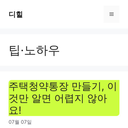
Skip
to
디힐
Menu
content
팁·노하우
주택청약통장 만들기, 이
것만 알면 어렵지 않아
요!
07월 07일