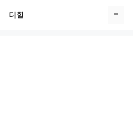
Skip
to
디힐
Menu
content