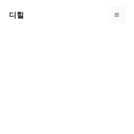
Skip
to
디힐
Menu
content