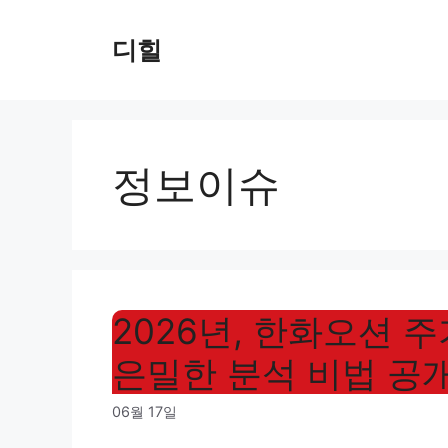
Skip
to
디힐
content
정보이슈
2026년, 한화오션 
은밀한 분석 비법 공개
06월 17일