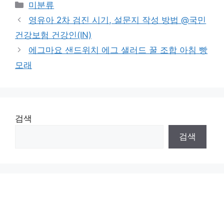
Categories
미분류
영유아 2차 검진 시기, 설문지 작성 방법 @국민
건강보험 건강인(IN)
에그마요 샌드위치 에그 샐러드 꿀 조합 아침 빵
모래
검색
검색