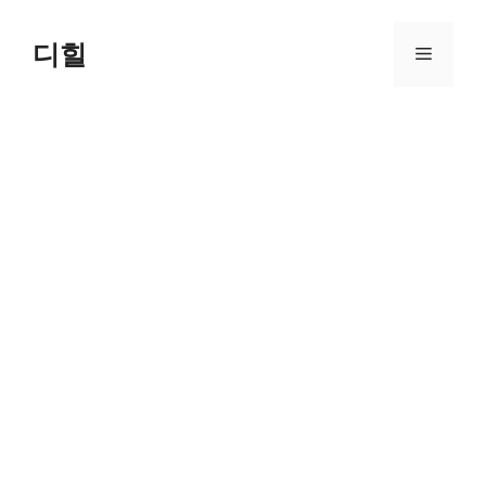
Skip
to
디힐
Menu
content