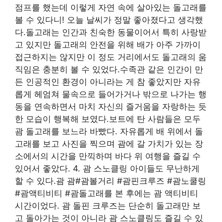
점프를 했는데 이렇게 자연 속에 살아있는 돌고래를
볼 수 있다니! 오늘 날씨가 정말 좋아졌다고 생각했
다.돌고래는 인간과 친숙한 동물이어서 특히 사랑받
고 있지만 돌고래의 안전을 위해 배가 아주 가까이
접근하지는 않지만 이 정도 거리에서도 돌고래의 움
직임은 충분히 볼 수 있었다.수족관 같은 인간이 만
든 인공적인 환경이 아니라는 게 참 좋았지만 자유
롭게 헤엄쳐 물속으로 들어가거나 밖으로 나가는 행
동을 연속하면서 마치 자신의 즐거움을 자랑하는 듯
한 모습이 행복해 보였다.보트에 탄 사람들은 모두
괌 돌고래를 보느라 바빴다. 자유롭게 배 위에서 돌
고래를 보고 사진을 찍으며 괌에 갈 가치가 있는 장
소에서의 시간을 만끽하며 바다 위 여행을 즐길 수
있어서 좋았다. 4. 괌 스노클링 아이들도 무난하게
할 수 있다.괌 괌#괌볼거리 #괌핀크루즈 #괌노쿨링
#괌액티비티 #괌돌고래를 본 후에는 괌 액티비티
시간이었다. 괌 돌핀 크루즈는 단순히 돌고래만 보
고 돌아가는 것이 아니라 괌 스노클링도 즐길 수 있