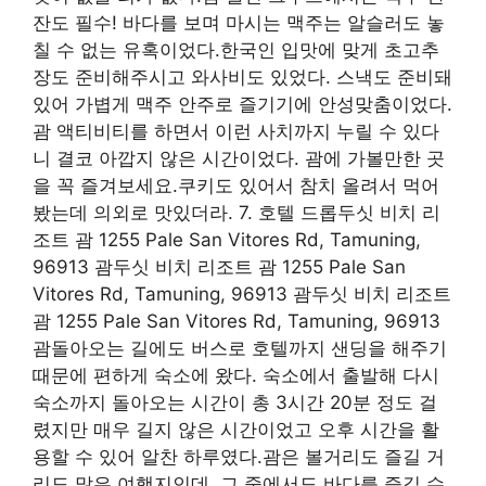
잔도 필수! 바다를 보며 마시는 맥주는 알슬러도 놓
칠 수 없는 유혹이었다.한국인 입맛에 맞게 초고추
장도 준비해주시고 와사비도 있었다. 스낵도 준비돼
있어 가볍게 맥주 안주로 즐기기에 안성맞춤이었다.
괌 액티비티를 하면서 이런 사치까지 누릴 수 있다
니 결코 아깝지 않은 시간이었다. 괌에 가볼만한 곳
을 꼭 즐겨보세요.쿠키도 있어서 참치 올려서 먹어
봤는데 의외로 맛있더라. 7. 호텔 드롭두싯 비치 리
조트 괌 1255 Pale San Vitores Rd, Tamuning,
96913 괌두싯 비치 리조트 괌 1255 Pale San
Vitores Rd, Tamuning, 96913 괌두싯 비치 리조트
괌 1255 Pale San Vitores Rd, Tamuning, 96913
괌돌아오는 길에도 버스로 호텔까지 샌딩을 해주기
때문에 편하게 숙소에 왔다. 숙소에서 출발해 다시
숙소까지 돌아오는 시간이 총 3시간 20분 정도 걸
렸지만 매우 길지 않은 시간이었고 오후 시간을 활
용할 수 있어 알찬 하루였다.괌은 볼거리도 즐길 거
리도 많은 여행지인데, 그 중에서도 바다를 즐길 수