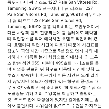
름두지타니 괌 리조트 1227 Pale San Vitores Rd,
Tamuning, 96913 괌두지타니 괌 리조트 1227
Pale San Vitores Rd, Tamuning, 96913 괌두지타
니 괌 리조트 1227 Pale San Vitores Rd,
Tamuning, 96913 괌괌 액티비티는 조인투어여서
다른 사람과 함께 진행되는데 괌 플레이로 예약할
때 픽업장소를 적어 예약하면 호텔로 픽업하러 왔
다. 호텔마다 픽업 시간이 다르기 때문에 시간표를
참조해 픽업 시간 기준으로 5분 정도 먼저 나와 대
기하다가 이름을 불러 차량으로 안내됐다. 2. 크루
즈 탑승 성인 65$, 어린이 49$호텔과 리조트를 돌
며 픽업을 완료한 뒤 항구로 이동해 시간에 맞춰 크
루즈에 탑승했다. 항구까지 이동 시간은 오래 걸리
지 않았지만 요트가 정박해 있는 항구의 풍경도 매
우 멋졌다.출발 전 꼭 준비해야 할 체크사항은 괌 스
노클링을 위해 미리 수영복을 착용하고 출발하는
것! 크루즈 안에 화장실이 있지만 갈아입기에는 좁
아서 불편하다. 샤워실이 없으므로 수건을 가져오는