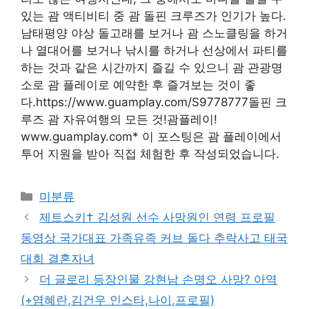
있는 괌 액티비티 중 괌 돌핀 크루즈가 인기가 높다.
남태평양 야상 돌고래를 보거나 괌 스노클링을 하거
나 열대어를 보거나 낚시를 하거나 선상에서 파티를
하는 것과 같은 시간까지 즐길 수 있으니 괌 관광명
소로 괌 플레이로 예약한 후 즐겨보는 것이 좋
다.https://www.guamplay.com/S9778777돌핀 크
루즈 괌 자유여행의 모든 것!괌플레이!
www.guamplay.com* 이 포스팅은 괌 플레이에서
투어 지원을 받아 직접 체험한 후 작성되었습니다.
Categories
미분류
제트스키† 김성원 선수 사망원인 연령 프로필
동영상 국가대표 가족유족 커브 돌다 추락사고 태국
대회 결혼자녀
더 글로리 등장인물 강현남 손명오 사망? 아역
(+염혜란,김건우 인스타,나이,프로필)