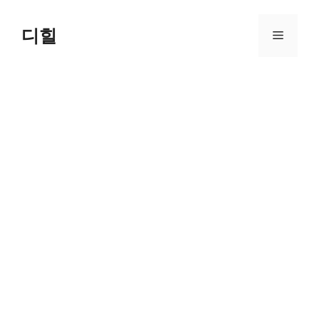
Skip
to
디힐
Menu
content