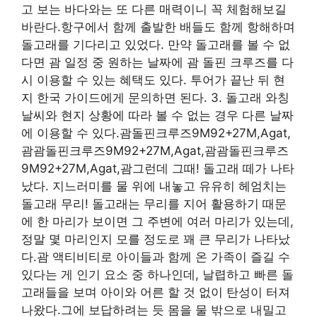
고 보는 바다와는 또 다른 매력이니 꼭 체험해보길
바란다.항구에서 함께 출발한 배들도 함께 항해하며
돌고래를 기다리고 있었다. 만약 돌고래를 볼 수 없
다면 괌 일정 중 원하는 날짜에 괌 돌핀 크루즈를 다
시 이용할 수 있는 혜택도 있다. 투어가 끝난 뒤 현
지 한국 가이드에게 문의하면 된다. 3. 돌고래 와칭
날씨와 현지 상황에 따라 볼 수 없는 경우 다른 날짜
에 이용할 수 있다.괌돌핀크루즈9M92+27M,Agat,
괌괌돌핀크루즈9M92+27M,Agat,괌괌돌핀크루즈
9M92+27M,Agat,괌그런데 그때! 돌고래 떼가 나타
났다. 지느러미를 물 위에 내놓고 유유히 헤엄치는
돌고래 무리! 돌고래는 무리를 지어 활용하기 때문
에 한 마리가 보이면 그 주변에 여러 마리가 있는데,
정말 몇 마리인지 모를 정도로 꽤 큰 무리가 나타났
다.괌 액티비티로 아이들과 함께 온 가족이 즐길 수
있다는 게 인기 요소 중 하나인데, 날렵하고 빠른 돌
고래들을 보며 아이와 어른 할 것 없이 탄성이 터져
나왔다.그에 보답하려는 듯 몸을 물 밖으로 내밀고