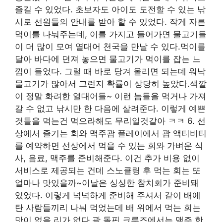
즐길 수 있었다. 초보자도 아이도 도전할 수 있는 낚
시로 선원들의 안내를 받아 할 수 있었다. 작게 자른
먹이를 나눠주는데, 이를 가지고 들어가면 물고기들
이 더 많이 모여 열대어 천국을 만날 수 있다.먹이를
달아 바다에 던져 놓으면 물고기가 먹이를 잡는 느
낌이 들었다. 그럴 때 바로 당겨 올리면 되는데 워낙
물고기가 많아서 그런지 확률이 상당히 높았다.색깔
이 정말 화려한 열대어들~ 이런 놈들을 먹거나 가져
갈 수 없고 낚시만 한 다음에 살려준다. 이렇게 예쁜
것들을 먹는건 먹으라해도 무리일것같아 ㅋㅋ 6. 선
상에서 즐기는 회와 맥주괌 플레이에서 괌 액티비티
를 예약하면 선상에서 먹을 수 있는 회와 가벼운 식
사, 음료, 맥주를 준비해준다. 이건 추가 비용 없이
서비스로 제공되는 건데 스노클링 후 먹는 회는 또
얼마나 맛있을까~이날은 싱싱한 참치회가 준비돼
있었다. 이렇게 넉넉하게 준비해 주셔서 같이 배에
탄 사람들끼리 나눠 먹었는데 배 위에서 먹는 회는
맛이 없을 리가 없다.괌 돌핀 크루즈에서는 맥주 한