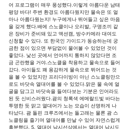
어 프로그램이 매우 풍성했다.이렇게 아름다운 남태
평양 바다! 주변 환경도 아름다웠지만 물속은 또 얼
마나 아름다웠는지! 누구에게나 뛰어들고 싶은 마음
을 갖게 했다.배에 스노클이나 오리발, 구명조끼 같
은 장비가 준비돼 있고 액션캠, 방수카메라 대여도
신청할 수 있다. 또 한국인 가이드가 동승하는데 궁
금한 점이 있으면 부담없이 물어볼 수 있었던 것이
좋았다. 낯선 곳에서 언어까지 통하지 않았다면 조
금 곤란했을 거야.스노클을 착용하고 물속으로 들어
갔다. 아이들도 꽤 용감하게 물속으로 뛰어드는 것
을 볼 수 있었지만 프리다이빙이 아닌 스노클링만으
로도 바닷속 열대어를 볼 수 있었다.맑은 물 속에 얼
굴을 담그고 바닷속을 들여다보는 기분은 인어라도
된 듯 신비스러웠다.괌의 청록색 에메랄드빛 바다는
투명한 듯 맑고 열대어가 노는 모습이 선명하게 나
타났다. 괌 돌핀 크루즈에서는 돌고래는 물론 괌 스
노클링을 즐기며 열대어를 만날 수 있어 자연스럽게
흥분했다. 5. 열대어 낚시선상에서는 열대어 낚시도