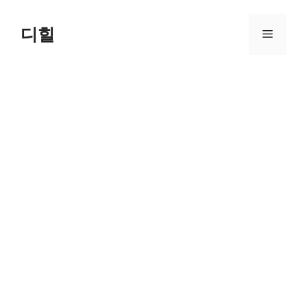
Skip
to
디힐
Menu
content