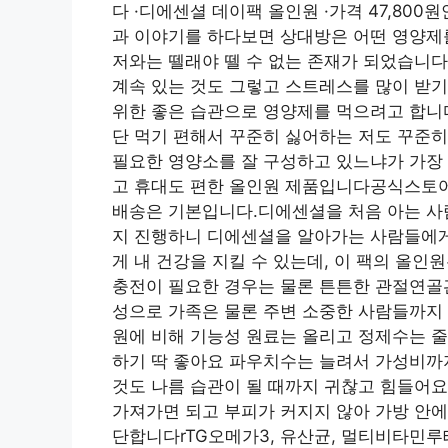
다 ·디에센셜 데이팩 올인원 ·가격 47,8
과 이야기를 하다보면 상대방은 어떤 영양제
저와는 뗄래야 뗄 수 없는 존재가 되었습니다
계속 있는 것도 그렇고 스트레스를 많이 받
위한 좋은 습관으로 영양제를 먹으려고 합니
단 먹기 편해서 꾸준히 싫어하는 저도 꾸준히
필요한 영양소를 잘 구성하고 있느냐가 가장 
고 휴대도 편한 올인원 제품입니다공식스토어
배송은 기본입니다.디에센셜을 처음 아는 사
지 진행하니 디에센셜을 알아가는 사람들에게도
게 내 건강을 지킬 수 있는데, 이 팩의 올
충전이 필요한 경우는 물론 튼튼한 관절연골
성으로 가족은 물론 주변 소중한 사람들까지
원에 비해 기능성 원료는 올리고 정제수는 줄
하기 딱 좋아요 파우치수는 늘려서 가성비까
것도 나름 습관이 될 때까지 귀찮고 힘들어요
가져가면 되고 부피가 커지지 않아 가방 안에
단합니다rTG오메가3, 유산균, 멀티비타민루