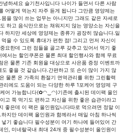
00원안녕하세요 슬기천사입니다 나이가 들면서 다른 사람
를 어떻게 먹는지 자주 듣게 됩니다 그만큼 영양제는
.몸을 많이 쓰는 업무는 아니지만 그래도 같은 자세로
기도 하고 음식만으로는 채워지지 않는 영양소는 자신을
다 하지만 세상에 영양제는 종류가 굉장히 많습니다.일
 먹을 수 있도록 휴대가 편한 점! 그리고 먼저 자신이
중요한데 그런 점들을 골고루 갖추고 있어서 먹기 좋
에서는 할인쿠폰은 물론 최대 할인행사와 함께 무료
람은 물론 기존 회원을 대상으로 사은품 증정 이벤트까
 좋을 것 같습니다.간편하고 또 손이 많이 가지 않
인원은 물론 온 가족의 환절기 면역관리를 위한 그린활력
관리에도 도움이 되는 다양한 하루 1포케어 영양제 구
 케어 가능합니다(✿◠‿◠)기존에 출시된 데이팩 올인
이고 쭉 먹기도 편하고 자신을 위한 좋은 습관이라고
지 좋은데 이 팩은 올인원입니다따로 먹으려면 정말 이
.하지만 데이팩 올인원과 함께라서 매일 아침 하나씩
 넣기 좋습니다 필수성분이 여기 하나에 들어있어 간
테인, 미네랄국내 최대 24개 중 필수성분이 올인원이