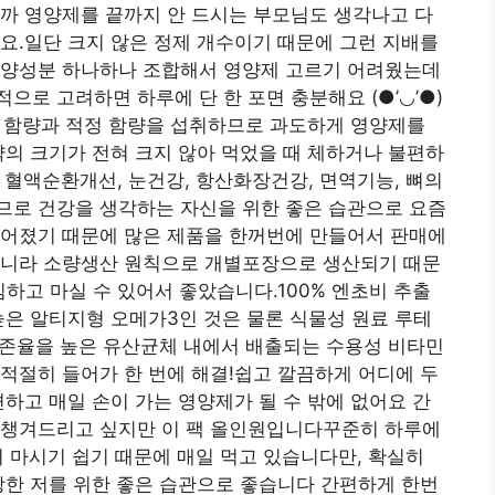
까 영양제를 끝까지 안 드시는 부모님도 생각나고 다
요.일단 크지 않은 정제 개수이기 때문에 그런 지배를
영양성분 하나하나 조합해서 영양제 고르기 어려웠는데
로 고려하면 하루에 단 한 포면 충분해요 (●’◡’●)
 함량과 적정 함량을 섭취하므로 과도하게 영양제를
약의 크기가 전혀 크지 않아 먹었을 때 체하거나 불편하
 혈액순환개선, 눈건강, 항산화장건강, 면역기능, 뼈의
므로 건강을 생각하는 자신을 위한 좋은 습관으로 요즘
들어졌기 때문에 많은 제품을 한꺼번에 만들어서 판매에
아니라 소량생산 원칙으로 개별포장으로 생산되기 때문
하고 마실 수 있어서 좋았습니다.100% 엔초비 추출
은 알티지형 오메가3인 것은 물론 식물성 원료 루테
 생존율을 높은 유산균체 내에서 배출되는 수용성 비타민
적절히 들어가 한 번에 해결!쉽고 깔끔하게 어디에 두
편하고 매일 손이 가는 영양제가 될 수 밖에 없어요 간
 챙겨드리고 싶지만 이 팩 올인원입니다꾸준히 하루에
히 마시기 쉽기 때문에 매일 먹고 있습니다만, 확실히
강한 저를 위한 좋은 습관으로 좋습니다 간편하게 한번