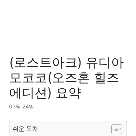
(로스트아크) 유디아
모코코(오즈혼 힐즈
에디션) 요약
03월 24일
쉬운 목차