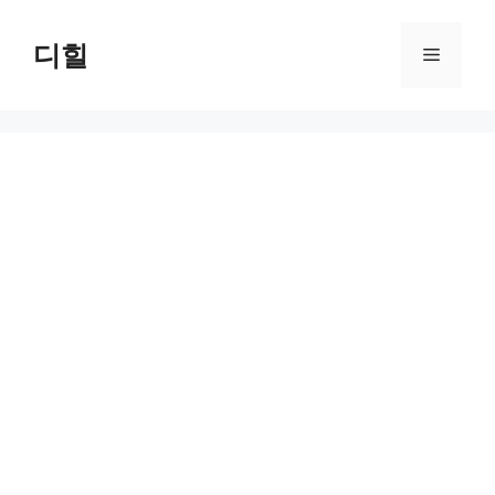
Skip
to
디힐
Menu
content