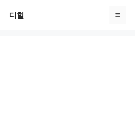
Skip
to
디힐
Menu
content