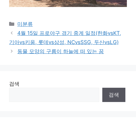
Categories
미분류
4월 15일 프로야구 경기 중계 일정(한화vsKT,
기아vs키움, 롯데vs삼성, NCvsSSG, 두산vsLG)
동물 모양의 구름이 하늘에 떠 있는 꿈
검색
검색