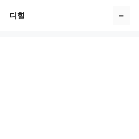
Skip
to
디힐
Menu
content