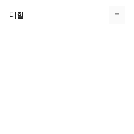
Skip
to
디힐
Menu
content