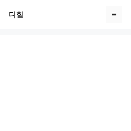
Skip
to
디힐
Menu
content