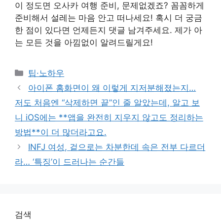
이 정도면 오사카 여행 준비, 문제없겠죠? 꼼꼼하게
준비해서 설레는 마음 안고 떠나세요! 혹시 더 궁금
한 점이 있다면 언제든지 댓글 남겨주세요. 제가 아
는 모든 것을 아낌없이 알려드릴게요!
Categories
팁·노하우
아이폰 홈화면이 왜 이렇게 지저분해졌는지…
저도 처음엔 “삭제하면 끝”인 줄 알았는데, 알고 보
니 iOS에는 **앱을 완전히 지우지 않고도 정리하는
방법**이 더 많더라고요.
INFJ 여성, 겉으로는 차분한데 속은 전부 다르더
라… ‘특징’이 드러나는 순간들
검색