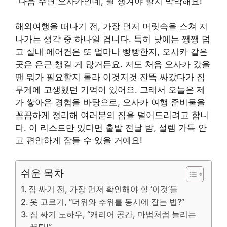
“다음 주면 오사카인데, 뭘 챙겨야 할지 막막해요!”
해외여행을 떠나기 전, 가장 먼저 머릿속을 스쳐 지
나가는 생각 중 하나일 겁니다. 특히 낮에는 쨍쨍 덥
고 실내 에어컨은 또 얼마나 빵빵한지, 오사카 같은
곳은 은근 챙길 게 많거든요. 저도 처음 오사카 갔을
땐 뭐가 필요할지 몰라 이것저것 잔뜩 싸갔다가 짐
무게에 고생했던 기억이 있어요. 그래서 오늘은 제
가 쌓아온 경험을 바탕으로, 오사카 여행 준비물을
꼼꼼하게 정리해 여러분의 짐을 덜어드리려고 합니
다. 이 리스트만 있다면 출발 전날 밤, 설렘 가득 안
고 편안하게 잠들 수 있을 거예요!
쉬운 목차
짐 싸기 전, 가장 먼저 확인해야 할 ‘이것’들
옷 고르기, “더위와 추위를 동시에 잡는 법?”
짐 싸기 노하우, “캐리어 공간, 마법처럼 늘리는
꿀팁!”