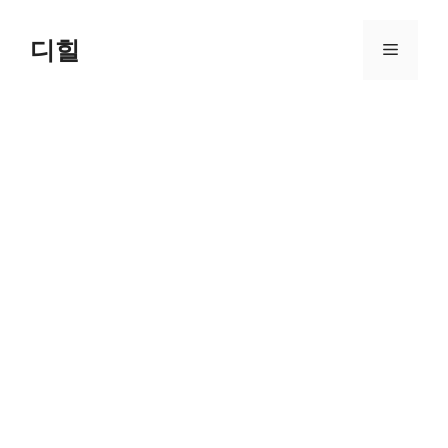
Skip
to
디힐
Menu
content