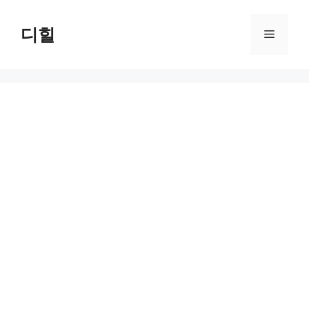
Skip
to
디힐
Menu
content