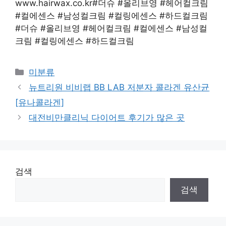
www.hairwax.co.kr#더슈 #올리브영 #헤어컬크림
#컬에센스 #남성컬크림 #컬링에센스 #하드컬크림
#더슈 #올리브영 #헤어컬크림 #컬에센스 #남성컬
크림 #컬링에센스 #하드컬크림
Categories
미분류
뉴트리원 비비랩 BB LAB 저분자 콜라겐 유산균
[유나콜라겐]
대전비만클리닉 다이어트 후기가 많은 곳
검색
검색