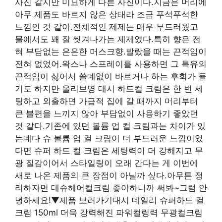
사진 같지만 미묘하게 다른 사진이다.지금은 머리에
아무 제품도 바르지 않은 상태라 조금 푸석푸석한
느낌인 것 같아.전체적인 제제는 매우 부드러웠고
물에서도 꽤 잘 씻겨나가는 제제였다.특히 향은 전
혀 부담없는 은은한 머스크향.발랐을 때는 끈적임이
전혀 없었어.왁스나 스프레이를 사용하면 그 특유의
끈적임이 싫어서 쓸데없이 바르거나 하는 후회가 들
기도 하지만 올리브영 대시 하드컬 크림은 한 번 세
팅하고 외출하면 가급적 집에 갈 때까지 머리부터
큰 불편을 느끼지 않아 부담없이 사용하기 좋았던
것 같다.기존에 있던 볼륨 업 컬 크림과는 차이가 있
는데다 슈 볼륨 업 컬 크림이 더 부드러운 느낌이었
다면 슈퍼 하드 컬 크림은 세팅력이 더 강해지고 무
광 질감이어서 스타일링이 오래 간다는 게 이번에
새로 나온 제품의 큰 장점이 아닐까 싶다.아무튼 정
리하자면 대슈헤어컬크림 좋아하니까 써봐~그럼 안
녕하세요!▼제품 보러가기대시 데일리 슈퍼하드 컬
크림 150ml 더욱 강력해진 파워컬링력 무광컬크림