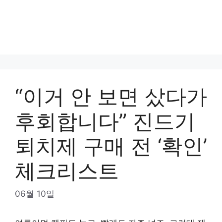
“이거 안 보면 샀다가
후회합니다” 진드기
퇴치제 구매 전 ‘확인’
체크리스트
06월 10일