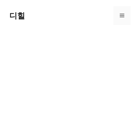
Skip
to
디힐
Menu
content