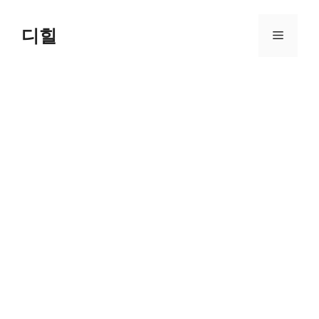
Skip
to
디힐
Menu
content