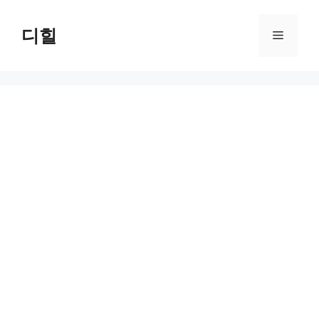
Skip
to
디힐
Menu
content