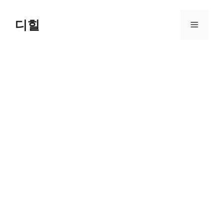
Skip
to
디힐
Menu
content