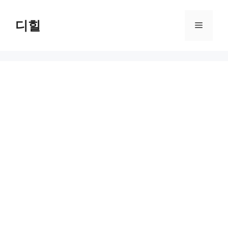
Skip
to
디힐
Menu
content