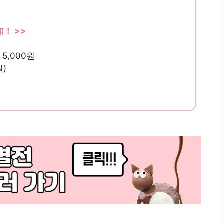
！ >>
 5,000원
일)
)