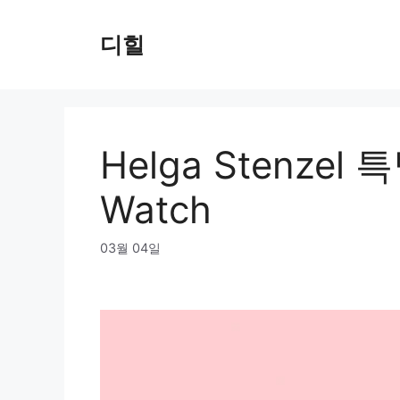
Skip
to
디힐
content
Helga Stenzel 
Watch
03월 04일