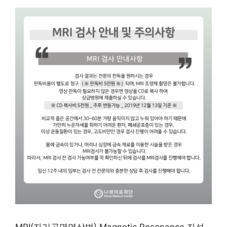
MRI(자기공명영상법) Magnetic Resonance 자석