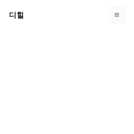
Skip
to
디힐
Menu
content