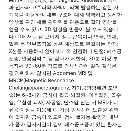
과 전자파 고주파와 자력에 의해 발생하는 강한 자
기장을 이용하여 내부 구조에 대해 명확하고 상세한
영상을 확인 세로·횡단면을 단층으로 잘라 영상을
얻을 수도 있고, 3D 영상을 만들어 볼 수도 있습니
다.CT에서는 잘 보이지 않는 근육이나 연골, 인대,
혈관 등 연부조직을 높은 해상도로 관찰하는 장점:
X선을 사용하지 않아 비교적 안전하다.단점: 폐소공
포증, 인공심박수 등 검사가 제한적, 30분 이상 부
동자세 30~60분 정도로 검사시간이 길다.절식은
필요로 하지 않지만 Abdomen MRI 및
MRCP(Magnetic Resonance
Cholangiopancretography, 자기공명담췌관 조영
술)는 6~8시간 금식이 필요·뇌질환, 척추질환, 골수
염, 무혈성 괴사, 자궁암, 난소암 진단 시 MRI가 더
유용·자장을 이용해 CT처럼 방사선에 노출될 위험
이 없지만 금속이 있으면 검사 불가능·촬영기 내부
가 좁아 검사시간이 길어 폐소공포증이 있는 환자는