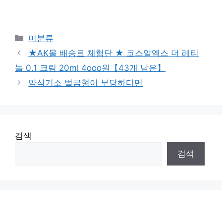
Categories
미분류
★AK몰 배송료 체험단 ★ 코스알엑스 더 레티
놀 0.1 크림 20ml 4ooo원【43개 남은】
약식기소 벌금형이 부당하다면
검색
검색