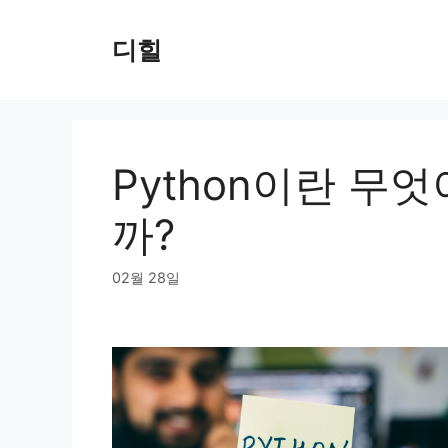
Skip
to
디힐
content
Python이란 무
까?
02월 28일