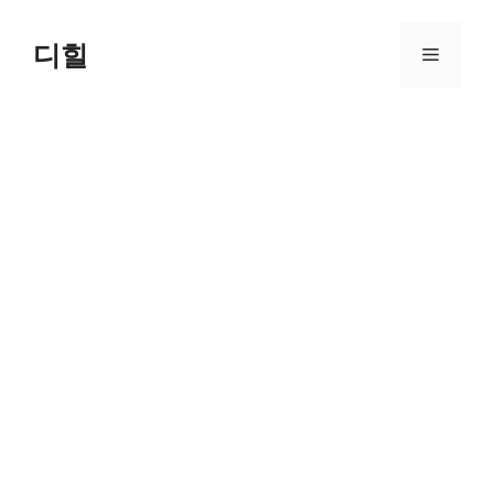
Skip
to
디힐
Menu
content