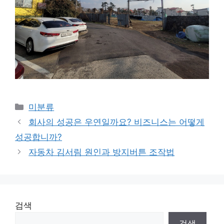
Categories
미분류
회사의 성공은 우연일까요? 비즈니스는 어떻게
성공합니까?
자동차 김서림 원인과 방지버튼 조작법
검색
검색