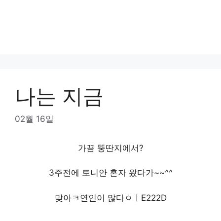
나는 지금
02월 16일
가끔 뚱딴지에서?
3주전에 토니안 혼자 왔다가~~^^
맞아ㅋ연인이 많다ㅇㅣE222D