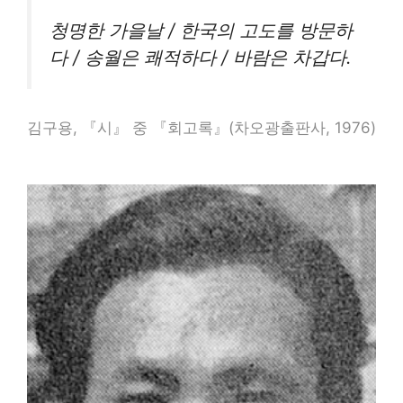
청명한 가을날 / 한국의 고도를 방문하
다 / 송월은 쾌적하다 / 바람은 차갑다.
김구용, 『시』 중 『회고록』(차오광출판사, 1976)