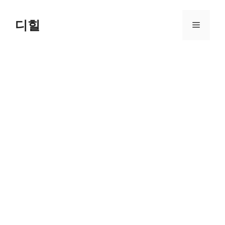
Skip
to
디힐
Menu
content