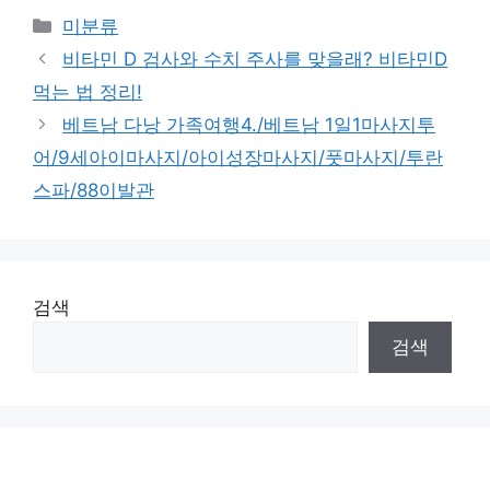
Categories
미분류
비타민 D 검사와 수치 주사를 맞을래? 비타민D
먹는 법 정리!
베트남 다낭 가족여행4./베트남 1일1마사지투
어/9세아이마사지/아이성장마사지/풋마사지/투란
스파/88이발관
검색
검색