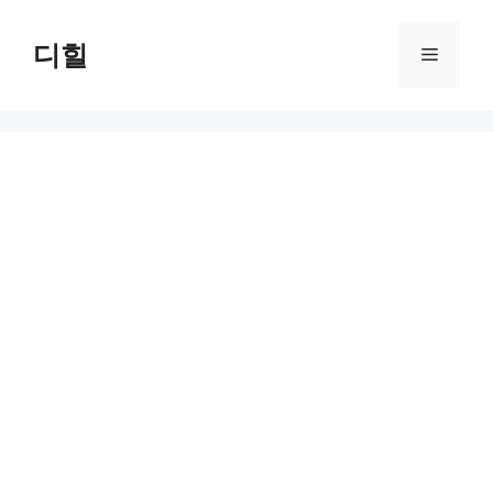
Skip
to
디힐
Menu
content