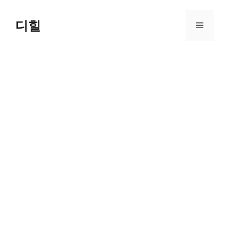
Skip
to
디힐
Menu
content